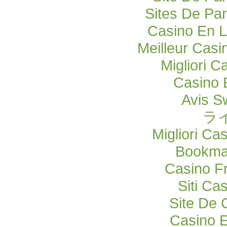
Sites De Par
Casino En L
Meilleur Casi
Migliori C
Casino 
Avis S
ラ
Migliori Ca
Bookma
Casino F
Siti C
Site De 
Casino E