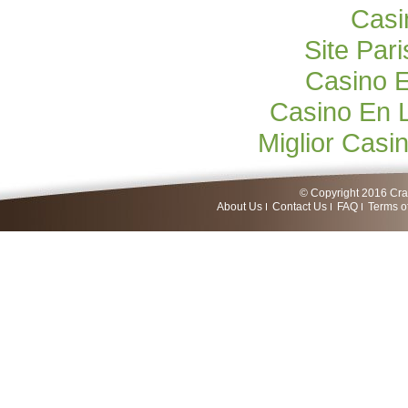
Casi
Site Pari
Casino E
Casino En 
Miglior Cas
© Copyright 2016 Craf
About Us
Contact Us
FAQ
Terms o