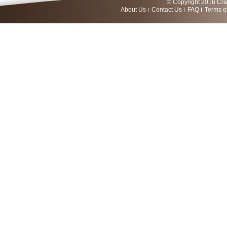
© Copyright 2016 Craf
About Us
Contact Us
FAQ
Terms o