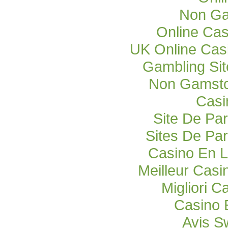
Non Ga
Online Cas
UK Online Cas
Gambling Si
Non Gamsto
Casi
Site De Par
Sites De Par
Casino En L
Meilleur Casi
Migliori C
Casino 
Avis S